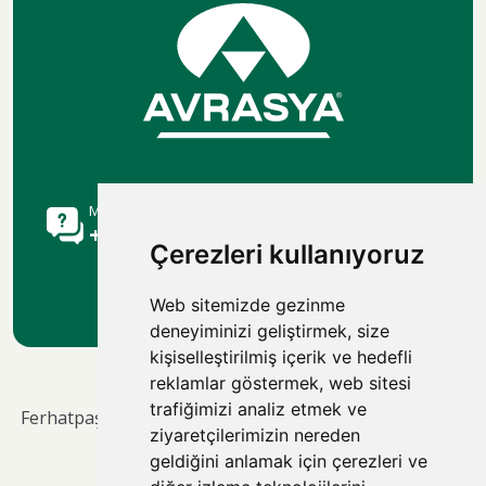
Müşteri Danışma Hattı
+90 216 515 9113
Çerezleri kullanıyoruz
Web sitemizde gezinme
deneyiminizi geliştirmek, size
kişiselleştirilmiş içerik ve hedefli
reklamlar göstermek, web sitesi
trafiğimizi analiz etmek ve
Ferhatpaşa Mah.69. Sok. No:50/A – Ataşehir / İstanbul -
ziyaretçilerimizin nereden
34646
geldiğini anlamak için çerezleri ve