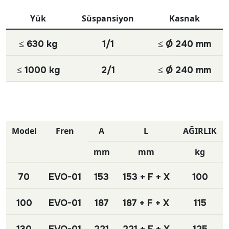
Yük
Süspansiyon
Kasnak
≤ 630 kg
1/1
≤ Ø 240 mm
≤ 1000 kg
2/1
≤ Ø 240 mm
Model
Fren
A
L
AĞIRLIK
mm
mm
kg
70
EVO-01
153
153 + F + X
100
100
EVO-01
187
187 + F + X
115