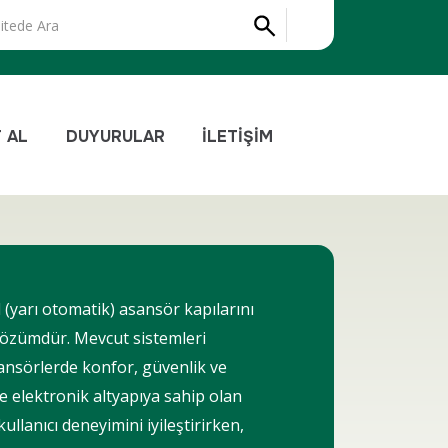
F AL
DUYURULAR
İLETİŞİM
 (yarı otomatik) asansör kapılarını
 çözümdür. Mevcut sistemleri
nsörlerde konfor, güvenlik ve
ve elektronik altyapıya sahip olan
llanıcı deneyimini iyileştirirken,