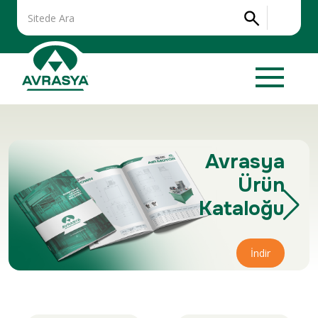
Avrasya
Ürün
Kataloğu
İndir