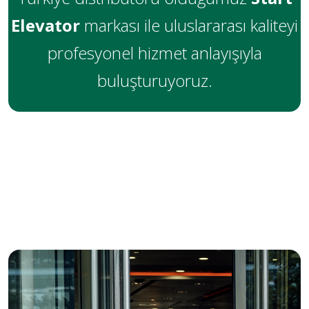
Elevator
markası ile uluslararası kaliteyi
profesyonel hizmet anlayışıyla
buluşturuyoruz.