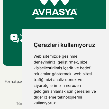
Müşteri Danışma Hattı
+90 216 515 9113
Çerezleri kullanıyoruz
Web sitemizde gezinme
deneyiminizi geliştirmek, size
kişiselleştirilmiş içerik ve hedefli
reklamlar göstermek, web sitesi
trafiğimizi analiz etmek ve
Ferhatpaşa Mah.69. Sok. No:50/A – Ataşehir / İstanbul -
ziyaretçilerimizin nereden
34646
geldiğini anlamak için çerezleri ve
diğer izleme teknolojilerini
kullanıyoruz.
Tüm Hakları Saklıdır © 2026 avrasyaasansor.com |