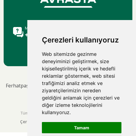
Müşteri Danışma Hattı
+90 216 515 9113
Çerezleri kullanıyoruz
Web sitemizde gezinme
deneyiminizi geliştirmek, size
kişiselleştirilmiş içerik ve hedefli
reklamlar göstermek, web sitesi
trafiğimizi analiz etmek ve
Ferhatpaşa Mah.69. Sok. No:50/A – Ataşehir / İstanbul -
ziyaretçilerimizin nereden
34646
geldiğini anlamak için çerezleri ve
diğer izleme teknolojilerini
kullanıyoruz.
Tüm Hakları Saklıdır © 2026 avrasyaasansor.com |
Çerez Politikamız
|
Gizlilik Politikamız
|
Tamam